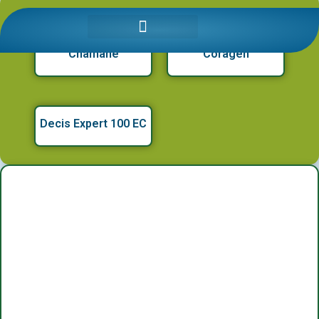
Detalii produse: Broccoli
Chamane
Coragen
Decis Expert 100 EC