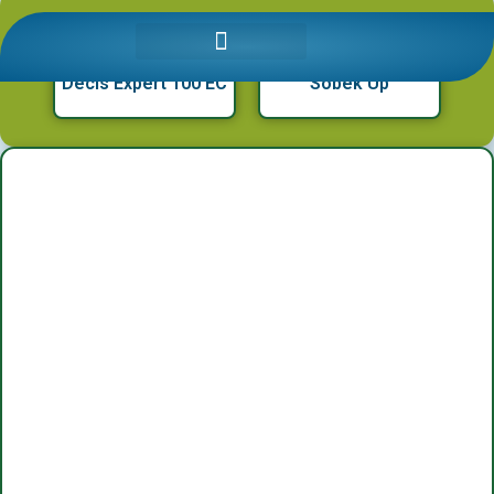
Detalii produse: Nap
Decis Expert 100 EC
Sobek Up