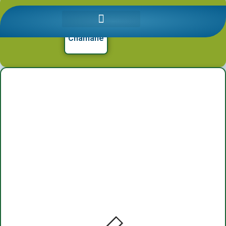
Detalii produse: Varză kale
Chamane