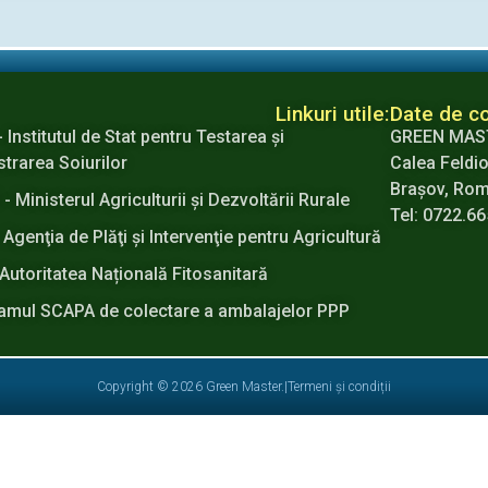
Linkuri utile:
Date de co
- Institutul de Stat pentru Testarea şi
GREEN MAS
strarea Soiurilor
Calea Feldio
Brașov, Ro
 Ministerul Agriculturii şi Dezvoltării Rurale
Tel: 0722.6
 Agenţia de Plăţi şi Intervenţie pentru Agricultură
Autoritatea Națională Fitosanitară
amul SCAPA de colectare a ambalajelor PPP
Copyright © 2026 Green Master.
|
Termeni și condiții