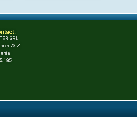
ntact:
TER SRL
arei 73 Z
mania
65.185