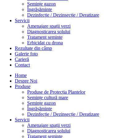
Semințe gazon
Îngrășăminte
Dezinfecție / Dezinsecție / Deratizare
Servicii
Amenajare spații verzi
Diagnosticarea solului
Tratament seminte
Erbicidat cu drona
Rezultate din câmp
Galerie foto
Carieră
Contact
Home
Despre Noi
Produse
Produse de Protecția Plantelor
Semințe cultură mare
Semințe gazon
Îngrășăminte
Dezinfecție / Dezinsecție / Deratizare
Servicii
Amenajare spații verzi
Diagnosticarea solului
Tratament seminte