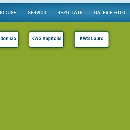
RODUSE
SERVICII
REZULTATE
GALERIE FOTO
donisio
KWS Kapitolis
KWS Lauro