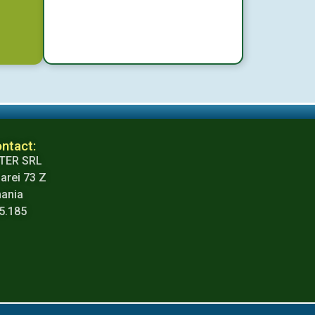
ntact:
TER SRL
arei 73 Z
mania
65.185