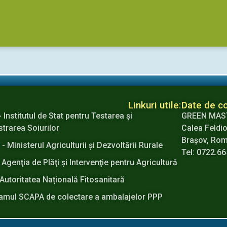
Linkuri utile:
Date de co
- Institutul de Stat pentru Testarea şi
GREEN MAS
strarea Soiurilor
Calea Feldio
Brașov, Ro
 Ministerul Agriculturii şi Dezvoltării Rurale
Tel: 0722.6
 Agenţia de Plăţi şi Intervenţie pentru Agricultură
Autoritatea Națională Fitosanitară
amul SCAPA de colectare a ambalajelor PPP