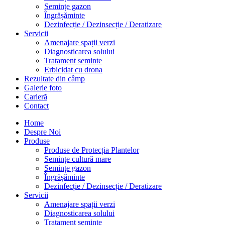
Semințe gazon
Îngrășăminte
Dezinfecție / Dezinsecție / Deratizare
Servicii
Amenajare spații verzi
Diagnosticarea solului
Tratament seminte
Erbicidat cu drona
Rezultate din câmp
Galerie foto
Carieră
Contact
Home
Despre Noi
Produse
Produse de Protecția Plantelor
Semințe cultură mare
Semințe gazon
Îngrășăminte
Dezinfecție / Dezinsecție / Deratizare
Servicii
Amenajare spații verzi
Diagnosticarea solului
Tratament seminte