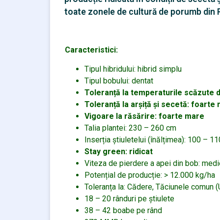
toate zonele de cultură de porumb din
Caracteristici:
Tipul hibridului: hibrid simplu
Tipul bobului: dentat
Toleranță la temperaturile scăzute 
Toleranță la arșiță și secetă: foarte
Vigoare la răsărire: foarte mare
Talia plantei: 230 – 260 cm
Inserția știuletelui (înălțimea): 100 – 1
Stay green: ridicat
Viteza de pierdere a apei din bob: medi
Potențial de producție: > 12.000 kg/ha
Toleranța la: Cădere, Tăciunele comun (
18 – 20 rânduri pe știulete
38 – 42 boabe pe rând