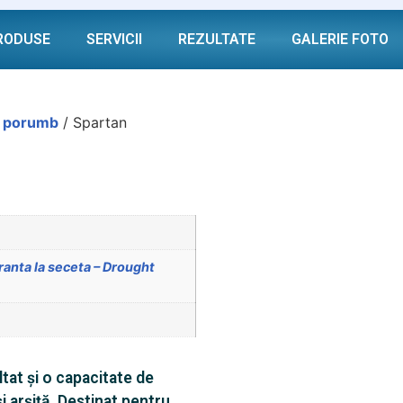
RODUSE
SERVICII
REZULTATE
GALERIE FOTO
e porumb
/ Spartan
ranta la seceta – Drought
ltat și o capacitate de
și arșiță. Destinat pentru