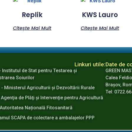
Replik
KWS Lauro
Citește Mai Mult
Citește Mai Mult
Linkuri utile:
Date de co
- Institutul de Stat pentru Testarea şi
GREEN MAS
strarea Soiurilor
Calea Feldio
Brașov, Ro
 Ministerul Agriculturii şi Dezvoltării Rurale
Tel: 0722.6
 Agenţia de Plăţi şi Intervenţie pentru Agricultură
Autoritatea Națională Fitosanitară
amul SCAPA de colectare a ambalajelor PPP