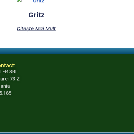
Gritz
Citește Mai Mult
ntact:
TER SRL
arei 73 Z
mania
65.185