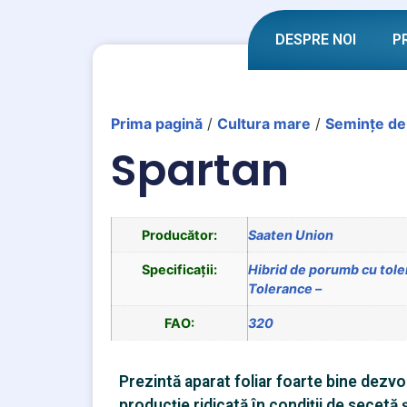
DESPRE NOI
P
Prima pagină
/
Cultura mare
/
Semințe d
Spartan
Producător:
Saaten Union
Specificații:
Hibrid de porumb cu tole
Tolerance –
FAO:
320
Prezintă aparat foliar foarte bine dezvo
producție ridicată în condiții de secetă 