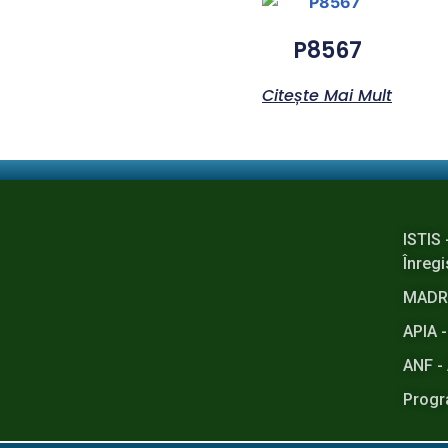
P8567
Citește Mai Mult
ISTIS 
Înregi
MADR -
APIA -
ANF - 
Progr