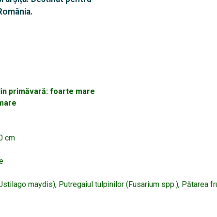
 România.
din primăvară: foarte mare
 mare
10 cm
e
Ustilago maydis), Putregaiul tulpinilor (Fusarium spp.), Pătarea 