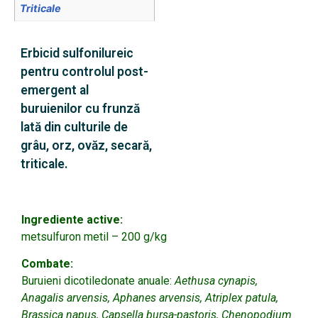
Triticale
Erbicid sulfonilureic
pentru controlul post-
emergent al
buruienilor cu frunză
lată din culturile de
grâu, orz, ovăz, secară,
triticale.
Ingrediente active:
metsulfuron metil – 200 g/kg
Combate:
Buruieni dicotiledonate anuale:
Aethusa cynapis,
Anagalis arvensis, Aphanes arvensis, Atriplex patula,
Brassica napus, Capsella bursa-pastoris, Chenopodium