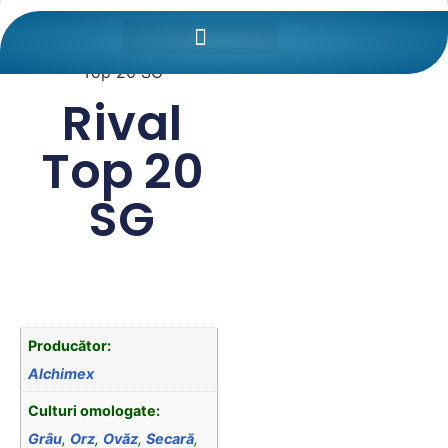
Prima pagină
/
Protectia
Plantelor
/
Erbicide
/ Rival
Top 20 SG
Rival
Top 20
SG
Producător:
Alchimex
Culturi omologate:
Grâu
,
Orz
,
Ovăz
,
Secară
,