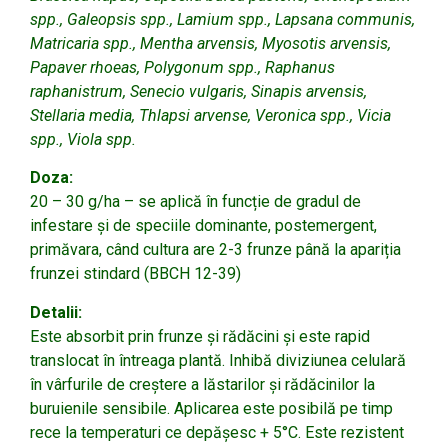
spp., Galeopsis spp., Lamium spp., Lapsana communis,
Matricaria spp., Mentha arvensis, Myosotis arvensis,
Papaver rhoeas, Polygonum spp., Raphanus
raphanistrum, Senecio vulgaris, Sinapis arvensis,
Stellaria media, Thlapsi arvense, Veronica spp., Vicia
spp., Viola spp.
Doza:
20 – 30 g/ha – se aplică în funcție de gradul de
infestare și de speciile dominante, postemergent,
primăvara, când cultura are 2-3 frunze până la apariția
frunzei stindard (BBCH 12-39)
Detalii:
Este absorbit prin frunze şi rădăcini şi este rapid
translocat în întreaga plantă. Inhibă diviziunea celulară
în vârfurile de creştere a lăstarilor şi rădăcinilor la
buruienile sensibile. Aplicarea este posibilă pe timp
rece la temperaturi ce depăşesc + 5°C. Este rezistent