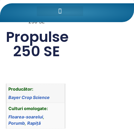
Prima pagină
/
Protectia
Plantelor
/
Fungicide
/ Propulse
250 SE
Propulse
250 SE
Producător:
Bayer Crop Science
Culturi omologate:
Floarea-soarelui
,
Porumb
,
Rapiță