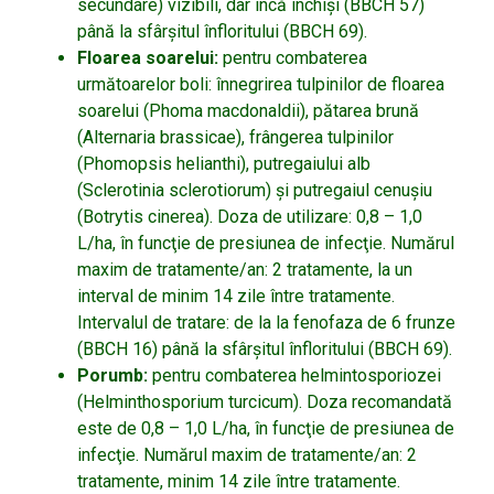
secundare) vizibili, dar încă închişi (BBCH 57)
până la sfârşitul înfloritului (BBCH 69).
Floarea soarelui:
pentru combaterea
următoarelor boli: înnegrirea tulpinilor de floarea
soarelui (Phoma macdonaldii), pătarea brună
(Alternaria brassicae), frângerea tulpinilor
(Phomopsis helianthi), putregaiului alb
(Sclerotinia sclerotiorum) şi putregaiul cenuşiu
(Botrytis cinerea). Doza de utilizare: 0,8 – 1,0
L/ha, în funcţie de presiunea de infecţie. Numărul
maxim de tratamente/an: 2 tratamente, la un
interval de minim 14 zile între tratamente.
Intervalul de tratare: de la la fenofaza de 6 frunze
(BBCH 16) până la sfârşitul înfloritului (BBCH 69).
Porumb:
pentru combaterea helmintosporiozei
(Helminthosporium turcicum). Doza recomandată
este de 0,8 – 1,0 L/ha, în funcţie de presiunea de
infecţie. Numărul maxim de tratamente/an: 2
tratamente, minim 14 zile între tratamente.