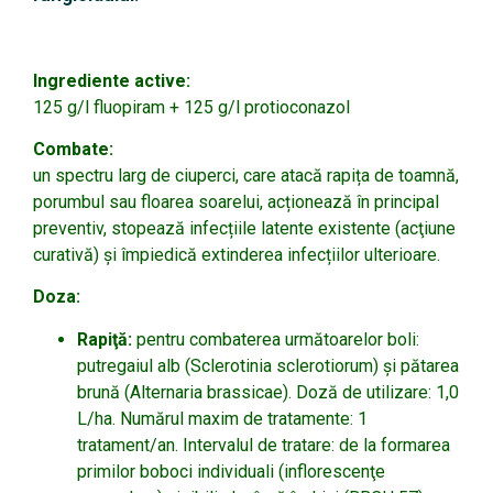
Ingrediente active:
125 g/l fluopiram + 125 g/l protioconazol
Combate:
un spectru larg de ciuperci, care atacă rapița de toamnă,
porumbul sau floarea soarelui, acționează în principal
preventiv, stopează infecțiile latente existente (acţiune
curativă) și împiedică extinderea infecțiilor ulterioare.
Doza:
Rapiţă:
pentru combaterea următoarelor boli:
putregaiul alb (Sclerotinia sclerotiorum) şi pătarea
brună (Alternaria brassicae). Doză de utilizare: 1,0
L/ha. Numărul maxim de tratamente: 1
tratament/an. Intervalul de tratare: de la formarea
primilor boboci individuali (inflorescenţe