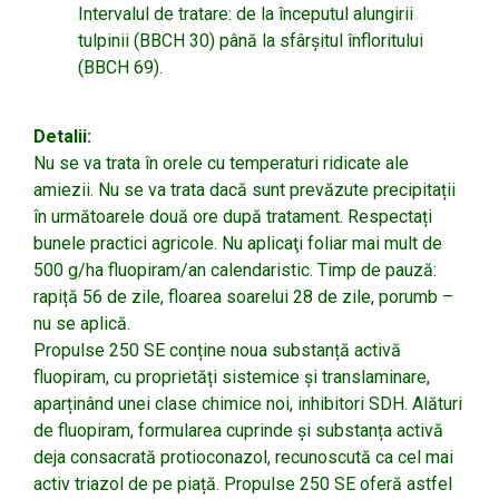
Intervalul de tratare: de la începutul alungirii
tulpinii (BBCH 30) până la sfârşitul înfloritului
(BBCH 69).
Detalii:
Nu se va trata în orele cu temperaturi ridicate ale
amiezii. Nu se va trata dacă sunt prevăzute precipitații
în următoarele două ore după tratament. Respectați
bunele practici agricole. Nu aplicaţi foliar mai mult de
500 g/ha fluopiram/an calendaristic. Timp de pauză:
rapiță 56 de zile, floarea soarelui 28 de zile, porumb –
nu se aplică.
Propulse 250 SE conține noua substanță activă
fluopiram, cu proprietăți sistemice și translaminare,
aparținând unei clase chimice noi, inhibitori SDH. Alături
de fluopiram, formularea cuprinde și substanța activă
deja consacrată protioconazol, recunoscută ca cel mai
activ triazol de pe piață. Propulse 250 SE oferă astfel