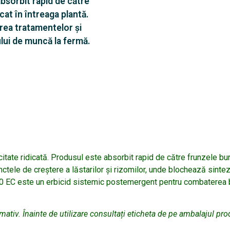
absorbit rapid de către
cat în întreaga plantă.
area tratamentelor și
lui de muncă la fermă.
te ridicată. Produsul este absorbit rapid de către frunzele buru
ctele de creștere a lăstarilor și rizomilor, unde blochează sintez
 EC este un erbicid sistemic postemergent pentru combaterea b
rmativ. Înainte de utilizare consultați eticheta de pe ambalajul pro