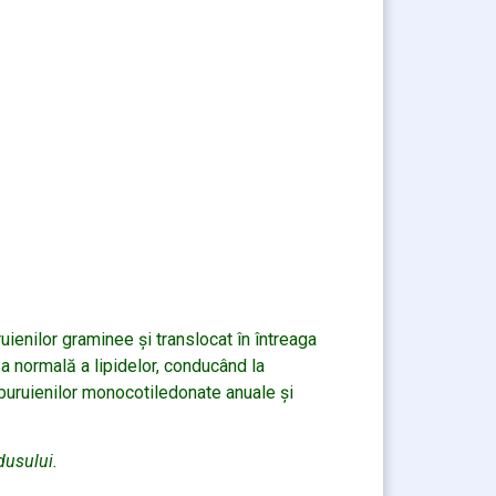
ienilor graminee și translocat în întreaga
a normală a lipidelor, conducând la
uruienilor monocotiledonate anuale și
dusului.