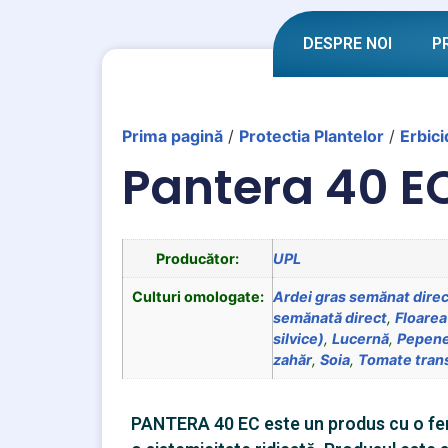
DESPRE NOI
P
Prima pagină
/
Protectia Plantelor
/
Erbici
Pantera 40 E
Producător:
UPL
Culturi omologate:
Ardei gras semănat direc
semănată direct
,
Floarea
silvice)
,
Lucernă
,
Pepene
zahăr
,
Soia
,
Tomate tran
PANTERA 40 EC este un produs cu o fere