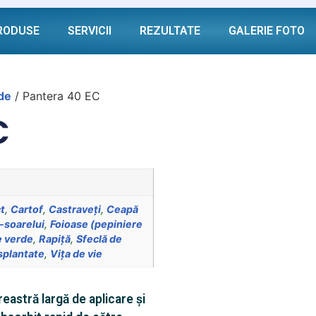
RODUSE
SERVICII
REZULTATE
GALERIE FOTO
de
/ Pantera 40 EC
C
t
,
Cartof
,
Castraveţi
,
Ceapă
-soarelui
,
Foioase (pepiniere
 verde
,
Rapiță
,
Sfeclă de
splantate
,
Viţa de vie
astră largă de aplicare și