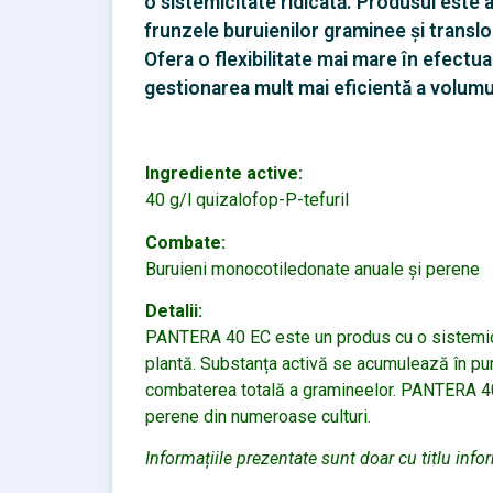
o sistemicitate ridicată. Produsul este 
frunzele buruienilor graminee și translo
Ofera o flexibilitate mai mare în efectu
gestionarea mult mai eficientă a volumu
Ingrediente active:
40 g/l quizalofop-P-tefuril
Combate:
Buruieni monocotiledonate anuale și perene
Detalii:
PANTERA 40 EC este un produs cu o sistemicita
plantă. Substanța activă se acumulează în pun
combaterea totală a gramineelor. PANTERA 40
perene din numeroase culturi.
Informațiile prezentate sunt doar cu titlu info