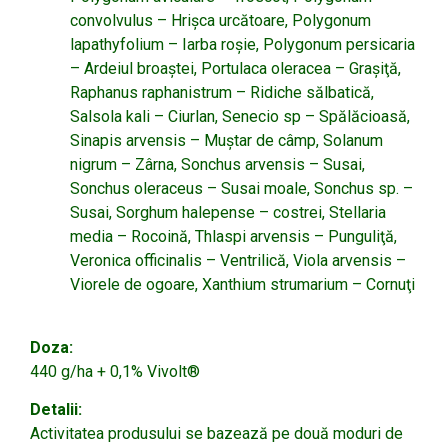
convolvulus – Hrişca urcătoare, Polygonum
lapathyfolium – Iarba roşie, Polygonum persicaria
– Ardeiul broaştei, Portulaca oleracea – Graşiţă,
Raphanus raphanistrum – Ridiche sălbatică,
Salsola kali – Ciurlan, Senecio sp – Spălăcioasă,
Sinapis arvensis – Muştar de câmp, Solanum
nigrum – Zârna, Sonchus arvensis – Susai,
Sonchus oleraceus – Susai moale, Sonchus sp. –
Susai, Sorghum halepense – costrei, Stellaria
media – Rocoină, Thlaspi arvensis – Punguliţă,
Veronica officinalis – Ventrilică, Viola arvensis –
Viorele de ogoare, Xanthium strumarium – Cornuţi
Doza:
440 g/ha + 0,1% Vivolt®
Detalii:
Activitatea produsului se bazează pe două moduri de