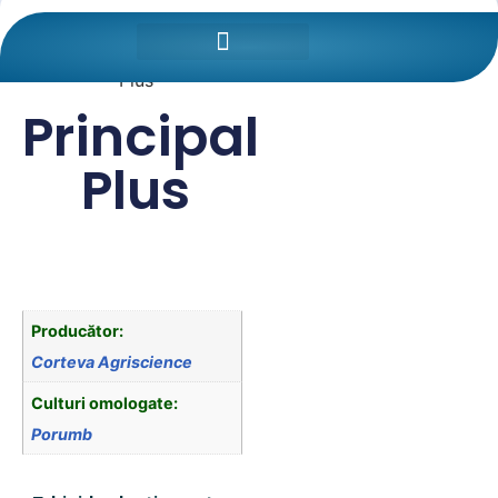
Prima pagină
/
Protectia
Plantelor
/
Erbicide
/ Principal
Plus
Principal
Plus
Producător:
Corteva Agriscience
Culturi omologate:
Porumb