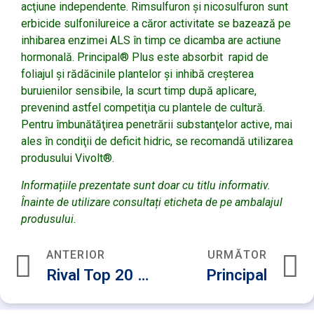
acţiune independente. Rimsulfuron şi nicosulfuron sunt
erbicide sulfonilureice a căror activitate se bazează pe
inhibarea enzimei ALS în timp ce dicamba are actiune
hormonală. Principal® Plus este absorbit rapid de
foliajul şi rădăcinile plantelor şi inhibă creşterea
buruienilor sensibile, la scurt timp după aplicare,
prevenind astfel competiţia cu plantele de cultură.
Pentru îmbunătăţirea penetrării substanţelor active, mai
ales în condiţii de deficit hidric, se recomandă utilizarea
produsului Vivolt®.
Informațiile prezentate sunt doar cu titlu informativ.
Înainte de utilizare consultați eticheta de pe ambalajul
produsului.
ANTERIOR
URMĂTOR
Rival Top 20 SG
Principal