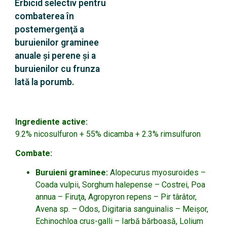
Erbicid selectiv pentru
combaterea în
postemergenţă a
buruienilor graminee
anuale şi perene şi a
buruienilor cu frunza
lată la porumb.
Ingrediente active:
9.2% nicosulfuron + 55% dicamba + 2.3% rimsulfuron
Combate:
Buruieni graminee:
Alopecurus myosuroides –
Coada vulpii, Sorghum halepense – Costrei, Poa
annua – Firuţa, Agropyron repens – Pir târâtor,
Avena sp. – Odos, Digitaria sanguinalis – Meişor,
Echinochloa crus-galli – Iarbă bărboasă, Lolium