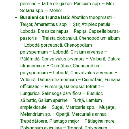
perenne – Iarba de gazon, Panicum spp. – Mei,
Setaria spp. – Mohor.
Buruieni cu frunza lată:
Abutilon theophrasti –
Teişor, Amaranthus spp. – Ştir, Atriplex patula –
Lobodă, Brassica napus – Rapiţă, Capsella bursa-
pastoris – Traista ciobanului, Chenopodium album
– Lobodă porcească, Chenopodium
polyspermum – Lobodă, Cirsium arvense –
Pălămidă, Convolvulus arvensis – Volbură, Datura
stramomium – Ciumăfaie, Chenopodium
polyspermum – Lobodă, Convolvulus arvensis –
Volbură, Datura stramomium – Ciumăfaie, Fumaria
officinalis – Fumăriţa, Galeopsis tetrahit –
Lungurică, Galinsoga parviflora – Busuioc
sălbatic, Galium aparine – Turiţă, Lamium
amplexicaule – Sugel, Matricaria spp.– Muşeţel,
Melandrium sp. – Opaiţă, Mercurialis annua –
Trepădătoare, Plantago major – Pătlagina mare,
Polygonum aviculare – Troscot, Polygonum