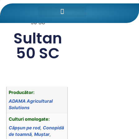
Prima pagină
/
Protectia
Plantelor
/
Erbicide
/ Sultan
50 SC
Sultan
50 SC
Producător:
ADAMA Agricultural
Solutions
Culturi omologate:
Căpșun pe rod
,
Conopidă
de toamnă
,
Muștar
,