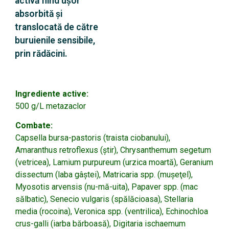
activă fiind uşor
absorbită şi
translocată de către
buruienile sensibile,
prin rădăcini.
Ingrediente active:
500 g/L metazaclor
Combate:
Capsella bursa-pastoris (traista ciobanului),
Amaranthus retroflexus (ştir), Chrysanthemum segetum
(vetricea), Lamium purpureum (urzica moartă), Geranium
dissectum (laba gâştei), Matricaria spp. (muşeţel),
Myosotis arvensis (nu-mă-uita), Papaver spp. (mac
sălbatic), Senecio vulgaris (spălăcioasa), Stellaria
media (rocoina), Veronica spp. (ventrilica), Echinochloa
crus-galli (iarba bărboasă), Digitaria ischaemum