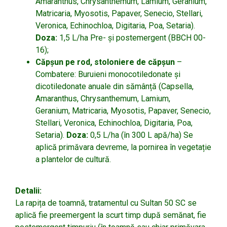
Amaranthus, Chrysanthemum, Lamium, Geranium,
Matricaria, Myosotis, Papaver, Senecio, Stellari,
Veronica, Echinochloa, Digitaria, Poa, Setaria).
Doza:
1,5 L/ha Pre- și postemergent (BBCH 00-
16);
Căpșun pe rod, stoloniere de căpșun
–
Combatere: Buruieni monocotiledonate și
dicotiledonate anuale din sămânță (Capsella,
Amaranthus, Chrysanthemum, Lamium,
Geranium, Matricaria, Myosotis, Papaver, Senecio,
Stellari, Veronica, Echinochloa, Digitaria, Poa,
Setaria).
Doza:
0,5 L/ha (în 300 L apă/ha) Se
aplică primăvara devreme, la pornirea în vegetație
a plantelor de cultură.
Detalii:
La rapița de toamnă, tratamentul cu Sultan 50 SC se
aplică fie preemergent la scurt timp după semănat, fie