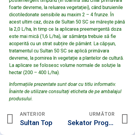
postemergent timpuriu (în toamnă sau chiar primăvara
foarte devreme, la reluarea vegetației), când buruienile
dicotiledonate sensibile au maxim 2 – 4 frunze. În
acest ultim caz, doza de Sultan 50 SC se mărește până
la 2,0 L/ha, în timp ce la aplicarea preemergentă doza
este mai mică (1,6 L/ha), iar sămânța trebuie să fie
acoperită cu un strat subțire de pământ. La căpșun,
tratamentul cu Sultan 50 SC se aplică primăvara
devreme, la pornirea în vegetație a plantelor de cultură.
La aplicare se folosesc volume normale de soluție la
hectar (200 – 400 L/ha).
Informațiile prezentate sunt doar cu titlu informativ.
Înainte de utilizare consultați eticheta de pe ambalajul
produsului.
ANTERIOR
URMĂTOR
Sultan Top
Sekator Progress OD