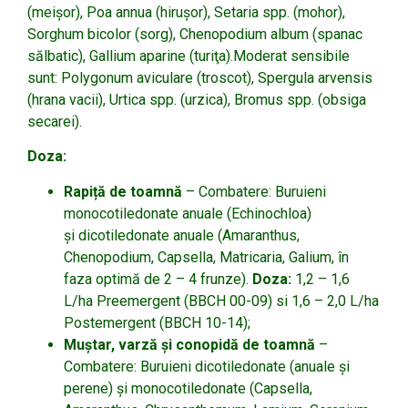
(meişor), Poa annua (hiruşor), Setaria spp. (mohor),
Sorghum bicolor (sorg), Chenopodium album (spanac
sălbatic), Gallium aparine (turiţa).Moderat sensibile
sunt: Polygonum aviculare (troscot), Spergula arvensis
(hrana vacii), Urtica spp. (urzica), Bromus spp. (obsiga
secarei).
Doza:
Rapiță de toamnă
– Combatere: Buruieni
monocotiledonate anuale (Echinochloa)
și dicotiledonate anuale (Amaranthus,
Chenopodium, Capsella, Matricaria, Galium, în
faza optimă de 2 – 4 frunze).
Doza:
1,2 – 1,6
L/ha Preemergent (BBCH 00-09) si 1,6 – 2,0 L/ha
Postemergent (BBCH 10-14);
Muștar, varză și conopidă de toamnă
–
Combatere: Buruieni dicotiledonate (anuale și
perene) și monocotiledonate (Capsella,