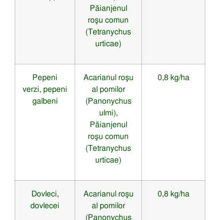
Păianjenul
roşu comun
(Tetranychus
urticae)
Pepeni
Acarianul roşu
0,8 kg/ha
verzi, pepeni
al pomilor
galbeni
(Panonychus
ulmi),
Păianjenul
roşu comun
(Tetranychus
urticae)
Dovleci,
Acarianul roşu
0,8 kg/ha
dovlecei
al pomilor
(Panonychus