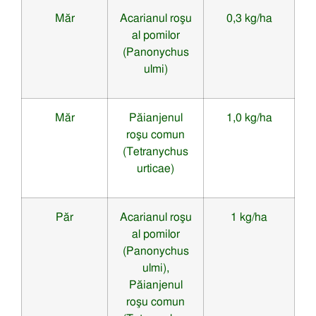
Măr
Acarianul roşu
0,3 kg/ha
al pomilor
(Panonychus
ulmi)
Măr
Păianjenul
1,0 kg/ha
roşu comun
(Tetranychus
urticae)
Păr
Acarianul roşu
1 kg/ha
al pomilor
(Panonychus
ulmi),
Păianjenul
roşu comun