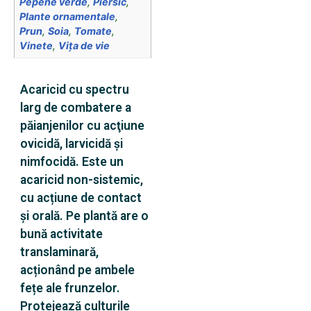
Pepene verde
,
Piersic
,
Plante ornamentale
,
Prun
,
Soia
,
Tomate
,
Vinete
,
Viţa de vie
Acaricid cu spectru
larg de combatere a
păianjenilor cu acţiune
ovicidă, larvicidă şi
nimfocidă. Este un
acaricid non-sistemic,
cu acțiune de contact
și orală. Pe plantă are o
bună activitate
translaminară,
acționând pe ambele
fețe ale frunzelor.
Protejează culturile