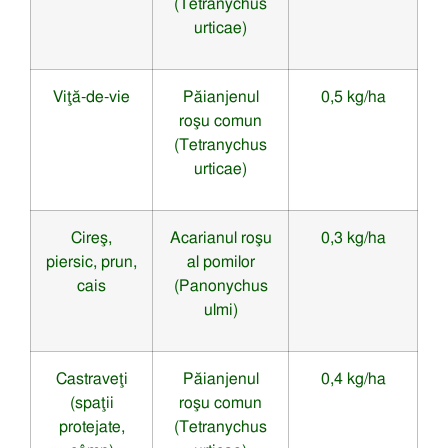
(Tetranychus
urticae)
Viţă-de-vie
Păianjenul
0,5 kg/ha
roşu comun
(Tetranychus
urticae)
Cireş,
Acarianul roşu
0,3 kg/ha
piersic, prun,
al pomilor
cais
(Panonychus
ulmi)
Castraveţi
Păianjenul
0,4 kg/ha
(spaţii
roşu comun
protejate,
(Tetranychus