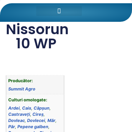
Prima pagină
/
Protectia
Plantelor
/ Nissorun 10 WP
Nissorun
10 WP
Producător:
Summit Agro
Culturi omologate:
Ardei
,
Cais
,
Căpşun
,
Castraveţi
,
Cireş
,
Dovleac
,
Dovlecei
,
Măr
,
Păr
,
Pepene galben
,