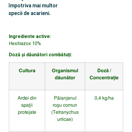
împotriva mai multor
specii de acarieni.
Ingrediente active:
Hexitiazox 10%
Doză și dăunători combătuți:
Cultura
Organismul
Doză /
dăunător
Concentraţie
Ardei din
Păianjenul
0,4 kg/ha
spaţii
roşu comun
protejate
(Tetranychus
urticae)