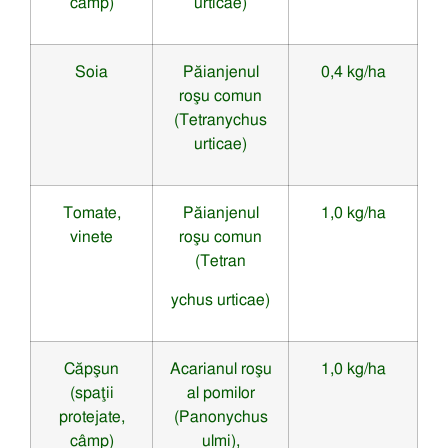
câmp)
urticae)
Soia
Păianjenul
0,4 kg/ha
roşu comun
(Tetranychus
urticae)
Tomate,
Păianjenul
1,0 kg/ha
vinete
roşu comun
(Tetran
ychus urticae)
Căpşun
Acarianul roşu
1,0 kg/ha
(spaţii
al pomilor
protejate,
(Panonychus
câmp)
ulmi),