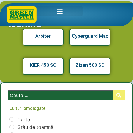
Detalii produse: Grâu de
toamnă
Arbiter
Cyperguard Max
KIER 450 SC
Zizan 500 SC
Culturi omologate:
Cartof
Grâu de toamnă