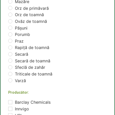
Mazăre
Orz de primăvară
Orz de toamnă
Ovăz de toamnă
Pășuni
Porumb
Praz
Rapiţă de toamnă
Secară
Secară de toamnă
Sfeclă de zahăr
Triticale de toamnă
Varză
Producător:
Barclay Chemicals
Innvigo