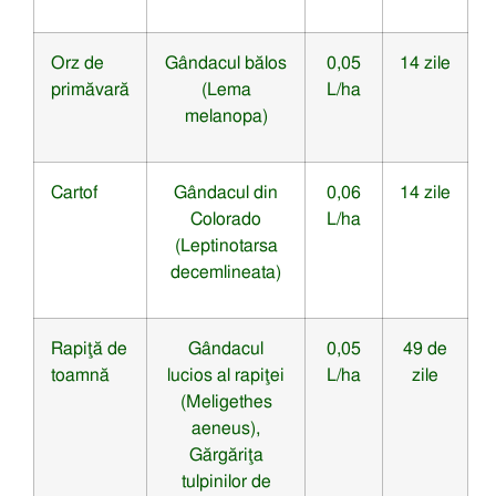
Orz de
Gândacul bălos
0,05
14 zile
primăvară
(Lema
L/ha
melanopa)
Cartof
Gândacul din
0,06
14 zile
Colorado
L/ha
(Leptinotarsa
decemlineata)
Rapiţă de
Gândacul
0,05
49 de
toamnă
lucios al rapiţei
L/ha
zile
(Meligethes
aeneus),
Gărgăriţa
tulpinilor de