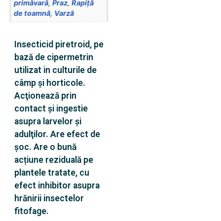
primăvară
,
Praz
,
Rapiţă
de toamnă
,
Varză
Insecticid piretroid, pe
bază de cipermetrin
utilizat in culturile de
câmp şi horticole.
Acţionează prin
contact şi ingestie
asupra larvelor şi
adulţilor. Are efect de
șoc. Are o bună
acțiune reziduală pe
plantele tratate, cu
efect inhibitor asupra
hrănirii insectelor
fitofage.