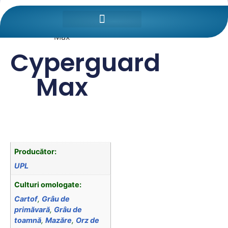
Prima pagină
/
Protectia
Plantelor
/
Insecticide
/ Cyperguard
Max
Cyperguard
Max
Producător:
UPL
Culturi omologate:
Cartof
,
Grâu de
primăvară
,
Grâu de
toamnă
,
Mazăre
,
Orz de