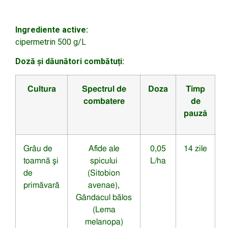
Ingrediente active:
cipermetrin 500 g/L
Doză și dăunători combătuți:
Cultura
Spectrul de
Doza
Timp
combatere
de
pauză
Grâu de
Afide ale
0,05
14 zile
toamnă şi
spicului
L/ha
de
(Sitobion
primăvară
avenae),
Gândacul bălos
(Lema
melanopa)