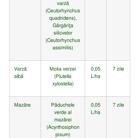
varză
(Ceutorhynchus
quadridens),
Gărgăriţa
silicvelor
(Ceutorhynchus
assimilis)
Varză
Molia verzei
0,05
7 zile
albă
(Plutella
L/ha
xylostella)
Mazăre
Păduchele
0,05
7 zile
verde al
L/ha
mazărei
(Acyrthosiphon
pisum)