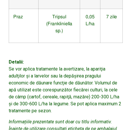
Praz
Tripsul
0,05
7 zile
(Frankliniella
L/ha
sp.)
Detalii:
Se vor aplica tratamente la avertizare, la apariţia
adulţilor şi a larvelor sau la depăşirea pragului
economic de dăunare funcţie de dăunător. Volumul de
apă utilizat este corespunzător fiecărei culturi, la cele
de câmp (cartof, cereale, rapiţă, mazăre) 200-300 L/ha
şi de 300-600 L/ha la legume. Se pot aplica maximum 2
tratamente pe sezon.
Informațiile prezentate sunt doar cu titlu informativ.
Înainte de utilizare consultați eticheta de pe ambalajul