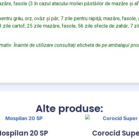
e, fasole (3 în cazul atacului moliei păstăilor de mazăre şi afide
entru grâu, orz, ovăz şi păr; 7 zile pentru rapiţă; mazăre, fasole, 
 zile cartof; 25 zile mazăre, fasole; 56 zile sfecla de zahăr; 7 zil
rmativ. Înainte de utilizare consultați eticheta de pe ambalajul pro
Alte produse:
ospilan 20 SP
Corocid Sup