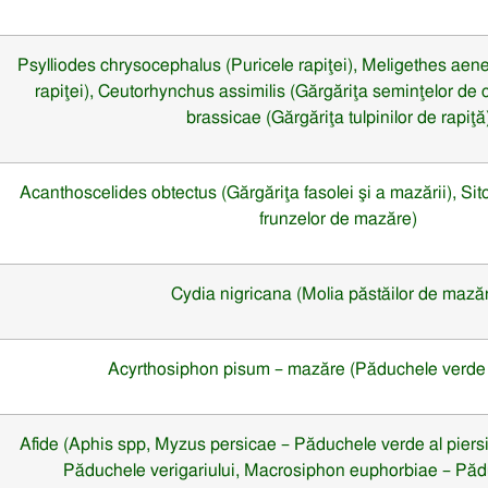
Psylliodes chrysocephalus
(Puricele rapiţei), Meligethes aen
rapiţei), Ceutorhynchus assimilis (Gărgăriţa seminţelor de 
brassicae (Gărgăriţa tulpinilor de r
a
piţă
Acanthoscelides obtectus
(Gărgăriţa fasolei şi a mazării), Si
frunzelor de mazăre)
Cydia nigricana
(Molia păstăilor de mază
Acyrthosiphon pisum
– mazăre (Păduchele verde 
Afide (Aphis spp, Myzus persicae
– Păduchele verde al piersi
Păduchele verigariului
, Macrosiphon euphorbiae
– Păd