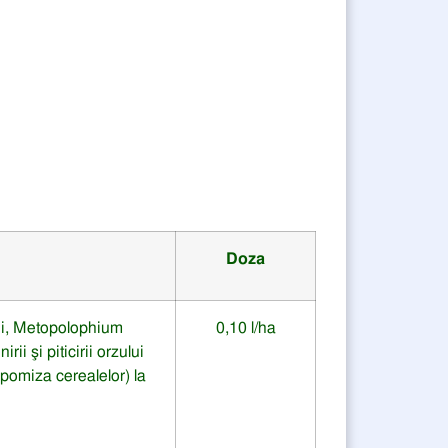
Doza
di, Metopolophium
0,10 l/ha
i şi piticirii orzului
omiza cerealelor) la