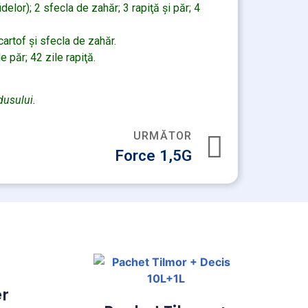
lor); 2 sfecla de zahăr; 3 rapiţă şi păr; 4
cartof şi sfecla de zahăr.
e păr; 42 zile rapiţă.
dusului.
URMĂTOR
Force 1,5G
er