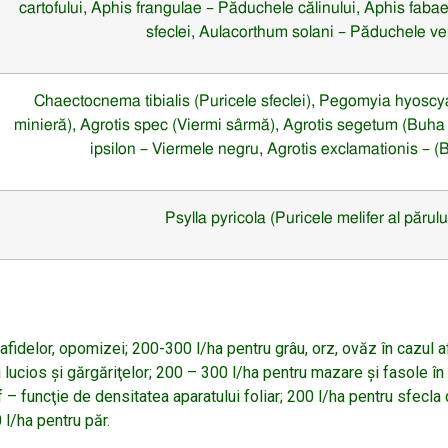
cartofului
, Aphis frangulae
– Păduchele călinului
, Aphis faba
sfeclei
, Aulacorthum solani
– Păduchele ve
Chaectocnema tibialis
(Puricele sfeclei), Pegomyia hyosc
minieră), Agrotis
s
pec
(Viermi sârmă)
, Agrotis segetum
(Buha 
ipsilon
– Viermele negru
, Agrotis exclamationis
– (
Psylla pyricola
(Puricele melifer al părulu
afidelor, opomizei; 200-300 l/ha pentru grâu, orz, ovăz în cazul af
 lucios şi gărgăriţelor; 200 – 300 l/ha pentru mazare şi fasole în
f – funcţie de densitatea aparatului foliar; 200 l/ha pentru sfecla 
 l/ha pentru păr.