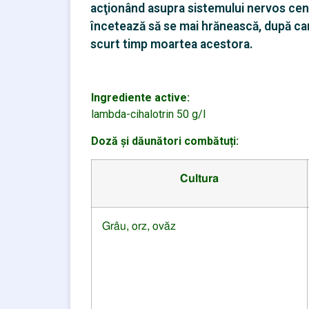
acţionând asupra sistemului nervos centr
încetează să se mai hrănească, după care
scurt timp moartea acestora.
Ingrediente active:
lambda-cihalotrin 50 g/l
Doză și dăunători combătuți:
Cultura
Grâu, orz, ovăz