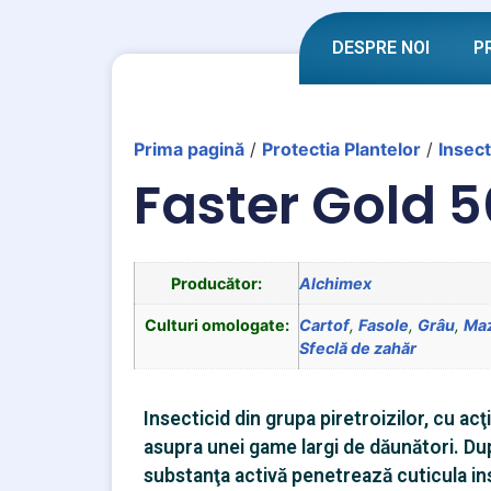
DESPRE NOI
P
Prima pagină
/
Protectia Plantelor
/
Insect
Faster Gold 5
Producător:
Alchimex
Culturi omologate:
Cartof
,
Fasole
,
Grâu
,
Ma
Sfeclă de zahăr
Insecticid din grupa piretroizilor, cu ac
asupra unei game largi de dăunători. Du
substanţa activă penetrează cuticula ins