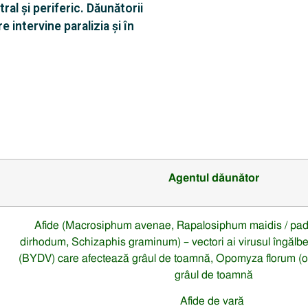
al şi periferic. Dăunătorii
 intervine paralizia şi în
Agentul dăunător
Afide (Macrosiphum avenae, Rapalosiphum maidis / pa
dirhodum, Schizaphis graminum) – vectori ai virusul îngălbeniri
(BYDV) care afectează grâul de toamnă, Opomyza florum (op
grâul de toamnă
Afide de vară