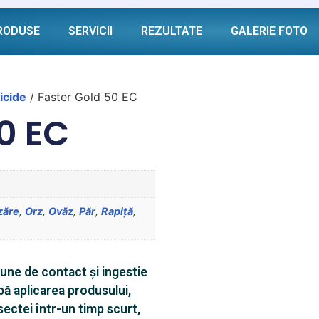
RODUSE
SERVICII
REZULTATE
GALERIE FOTO
icide
/ Faster Gold 50 EC
0 EC
zăre
,
Orz
,
Ovăz
,
Păr
,
Rapiță
,
ţiune de contact şi ingestie
pă aplicarea produsului,
ectei într-un timp scurt,