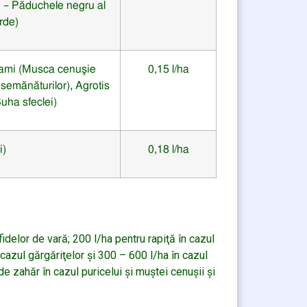
e
– Păduchele negru al
rde
)
yami (Musca cenuşie
0,15 l/ha
semănăturilor)
, Agrotis
Buha sfeclei)
i)
0,18 l/ha
idelor de vară; 200 l/ha pentru rapiţă în cazul
 cazul gărgăriţelor şi 300 – 600 l/ha în cazul
de zahăr în cazul puricelui şi muştei cenuşii şi