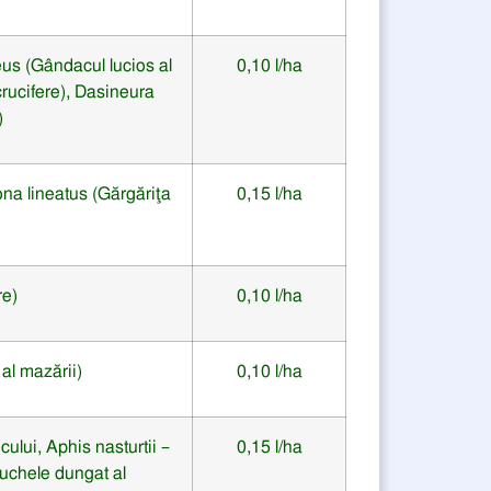
eus (Gândacul lucios al
0,10 l/ha
crucifere), Dasineura
)
tona lineatus (Gărgăriţa
0,15 l/ha
re)
0,10 l/ha
al mazării)
0,10 l/ha
cului
, Aphis nasturtii
–
0,15 l/ha
uchele dungat al