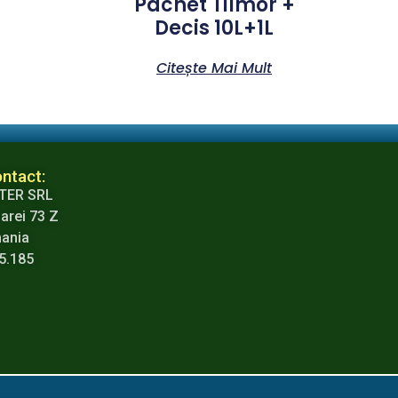
Pachet Tilmor +
Decis 10L+1L
Citește Mai Mult
ntact:
TER SRL
arei 73 Z
mania
65.185