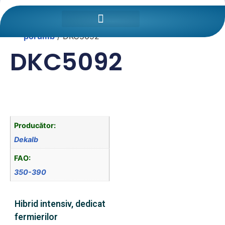
Prima pagină
/
Cultura
mare
/
Semințe de
porumb
/ DKC5092
DKC5092
Producător:
Dekalb
FAO:
350-390
Hibrid intensiv, dedicat
fermierilor