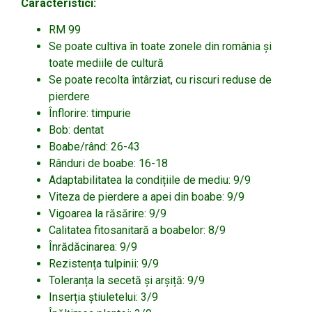
Caracteristici:
RM 99
Se poate cultiva în toate zonele din românia și
toate mediile de cultură
Se poate recolta întârziat, cu riscuri reduse de
pierdere
Înflorire: timpurie
Bob: dentat
Boabe/rând: 26-43
Rânduri de boabe: 16-18
Adaptabilitatea la condițiile de mediu: 9/9
Viteza de pierdere a apei din boabe: 9/9
Vigoarea la răsărire: 9/9
Calitatea fitosanitară a boabelor: 8/9
Înrădăcinarea: 9/9
Rezistența tulpinii: 9/9
Toleranța la secetă și arșiță: 9/9
Inserția știuletelui: 3/9