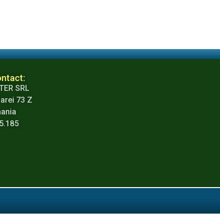
ntact:
TER SRL
arei 73 Z
mania
65.185