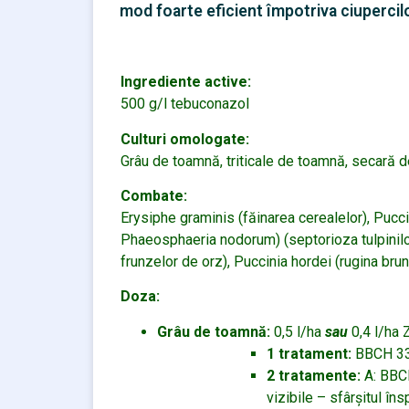
mod foarte eficient împotriva ciuperci
Ingrediente active:
500 g/l tebuconazol
Culturi omologate:
Grâu de toamnă, triticale de toamnă, secară 
Combate:
Erysiphe graminis (făinarea cerealelor), Pucci
Phaeosphaeria nodorum) (septorioza tulpinilor
frunzelor de orz), Puccinia hordei (rugina brun
Doza:
Grâu de toamnă:
0,5 l/ha
sau
0,4 l/ha 
1 tratament:
BBCH 33-5
2 tratamente:
A: BBCH
vizibile – sfârşitul însp