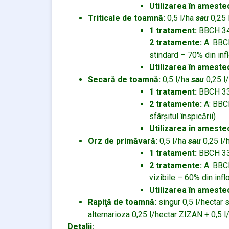
Utilizarea în ameste
Triticale de toamnă:
0,5 l/ha
sau
0,25 
1 tratament:
BBCH 34-5
2 tratamente:
A: BBCH
stindard – 70% din inf
Utilizarea în ameste
Secară de toamnă:
0,5 l/ha
sau
0,25 l
1 tratament:
BBCH 33-5
2 tratamente:
A: BBCH
sfârşitul înspicării)
Utilizarea în ameste
Orz de primăvară:
0,5 l/ha
sau
0,25 l/
1 tratament:
BBCH 33-5
2 tratamente:
A: BBCH
vizibile – 60% din infl
Utilizarea în ameste
Rapiţă de toamnă:
singur 0,5 l/hectar 
alternarioza 0,25 l/hectar ZIZAN + 0,5 
Detalii: