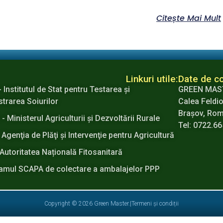
Citește Mai Mult
Linkuri utile:
Date de co
- Institutul de Stat pentru Testarea şi
GREEN MAS
strarea Soiurilor
Calea Feldio
Brașov, Ro
 Ministerul Agriculturii şi Dezvoltării Rurale
Tel: 0722.6
 Agenţia de Plăţi şi Intervenţie pentru Agricultură
Autoritatea Națională Fitosanitară
amul SCAPA de colectare a ambalajelor PPP
Copyright © 2026 Green Master.
|
Termeni și condiții