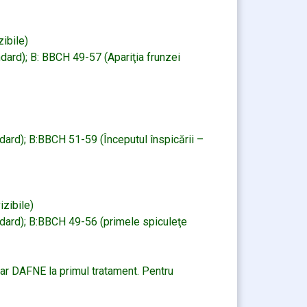
ibile)
ndard); B: BBCH 49-57 (Apariţia frunzei
ndard); B:BBCH 51-59 (Începutul înspicării –
izibile)
indard); B:BBCH 49-56 (primele spiculeţe
tar DAFNE la primul tratament. Pentru