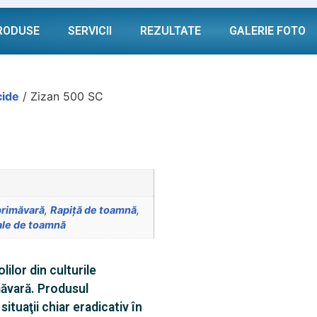
RODUSE
SERVICII
REZULTATE
GALERIE FOTO
cide
/ Zizan 500 SC
primăvară
,
Rapiţă de toamnă
,
cale de toamnă
ilor din culturile
măvară. Produsul
situaţii chiar eradicativ în