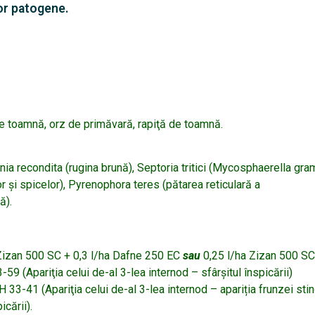
lor patogene.
de toamnă, orz de primăvară, rapiţă de toamnă.
nia recondita (rugina brună), Septoria tritici (Mycosphaerella gra
 şi spicelor), Pyrenophora teres (pătarea reticulară a
ă).
Zizan 500 SC + 0,3 l/ha Dafne 250 EC
sau
0,25 l/ha Zizan 500 SC
9 (Apariţia celui de-al 3-lea internod – sfârşitul înspicării)
 33-41 (Apariţia celui de-al 3-lea internod – apariția frunzei st
icării).