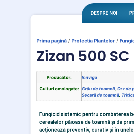
DESPRE NOI
P
Prima pagină
/
Protectia Plantelor
/
Fungi
Zizan 500 SC
Producător:
Innvigo
Culturi omologate:
Grâu de toamnă
,
Orz de 
Secară de toamnă
,
Triti
Fungicid sistemic pentru combaterea bol
cerealelor păioase de toamnă şi de pri
acţionează preventiv, curativ şi în unele 