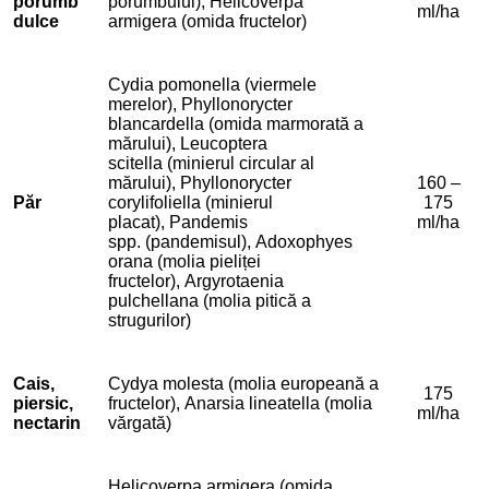
porumb
porumbului), Helicoverpa
ml/ha
dulce
armigera (omida fructelor)
Cydia pomonella (viermele
merelor), Phyllonorycter
blancardella (omida marmorată a
mărului), Leucoptera
scitella (minierul circular al
mărului), Phyllonorycter
160 –
Păr
corylifoliella (minierul
175
placat), Pandemis
ml/ha
spp. (pandemisul), Adoxophyes
orana (molia pieliței
fructelor), Argyrotaenia
pulchellana (molia pitică a
strugurilor)
Cais,
Cydya molesta (molia europeană a
175
piersic,
fructelor), Anarsia lineatella (molia
ml/ha
nectarin
vărgată)
Helicoverpa armigera (omida