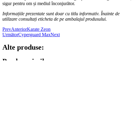
sigur pentru om și mediul înconjurător.
Informațiile prezentate sunt doar cu titlu informativ. Înainte de
utilizare consultați eticheta de pe ambalajul produsului.
Prev
Anterior
Karate Zeon
Următor
Cyperguard Max
Next
Alte produse:
Produse similare
Corocid Super
Citește mai mult
Mospilan 20 SP
Citește mai mult