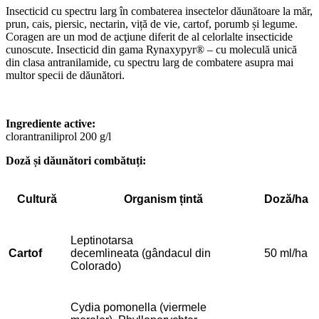
Insecticid cu spectru larg în combaterea insectelor dăunătoare la măr,
prun, cais, piersic, nectarin, viță de vie, cartof, porumb și legume.
Coragen are un mod de acţiune diferit de al celorlalte insecticide
cunoscute. Insecticid din gama Rynaxypyr® – cu moleculă unică
din clasa antranilamide, cu spectru larg de combatere asupra mai
multor specii de dăunători.
Ingrediente active:
clorantraniliprol 200 g/l
Doză și dăunători combătuți:
Cultură
Organism țintă
Doză/ha
Leptinotarsa
Cartof
decemlineata (gândacul din
50 ml/ha
Colorado)
Cydia pomonella (viermele