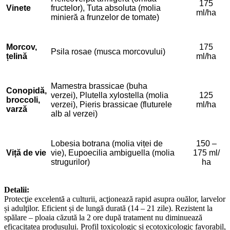
175
Vinete
fructelor), Tuta absoluta (molia
ml/ha
minieră a frunzelor de tomate)
Morcov,
175
Psila rosae (musca morcovului)
țelină
ml/ha
Mamestra brassicae (buha
Conopidă,
verzei), Plutella xylostella (molia
125
broccoli,
verzei), Pieris brassicae (fluturele
ml/ha
varză
alb al verzei)
Lobesia botrana (molia viței de
150 –
Viță de vie
vie), Eupoecilia ambiguella (molia
175 ml/
strugurilor)
ha
Detalii:
Protecţie excelentă a culturii, acţionează rapid asupra ouălor, larvelor
și adulţilor. Eficient și de lungă durată (14 – 21 zile). Rezistent la
spălare – ploaia căzută la 2 ore după tratament nu diminuează
eficacitatea produsului. Profil toxicologic și ecotoxicologic favorabil,