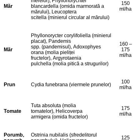
merelor), Phyllonorychter
150
Măr
blancardella (omida marmorată a
ml/ha
mărului), Leucoptera
scitella (minierul circular al mărului)
Phyllonorycter corylifoliella (minierul
placat), Pandemis
160 –
spp. (pandemisul), Adoxophyes
Măr
175
orana (molia pieliței
ml/ha
fructelor), Argyrotaenia
pulchella (molia pitică a strugurilor)
100
Prun
Cydia funebrana (viermele prunelor)
ml/ha
Tuta absoluta (molia
175
Tomate
tomatelor), Helicoverpa
ml/ha
armigera (omida fructelor)
Porumb,
Ostrinia nubilalis (sfredelitorul
125