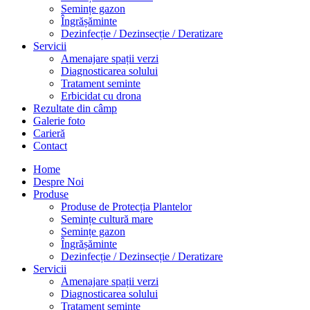
Semințe gazon
Îngrășăminte
Dezinfecție / Dezinsecție / Deratizare
Servicii
Amenajare spații verzi
Diagnosticarea solului
Tratament seminte
Erbicidat cu drona
Rezultate din câmp
Galerie foto
Carieră
Contact
Home
Despre Noi
Produse
Produse de Protecția Plantelor
Semințe cultură mare
Semințe gazon
Îngrășăminte
Dezinfecție / Dezinsecție / Deratizare
Servicii
Amenajare spații verzi
Diagnosticarea solului
Tratament seminte