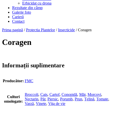
Erbicidat cu drona
Rezultate din câmp
Galerie foto
Carieră
Contact
Prima pagină
/
Protectia Plantelor
/
Insecticide
/ Coragen
Coragen
Informații suplimentare
Producător:
FMC
Broccoli
,
Cais
,
Cartof
,
Conopidă
,
Măr
,
Morcovi
,
Culturi
Nectarin
,
Păr
,
Piersic
,
Porumb
,
Prun
,
Ţelină
,
Tomate
,
omologate:
Varză
,
Vinete
,
Viţa de vie